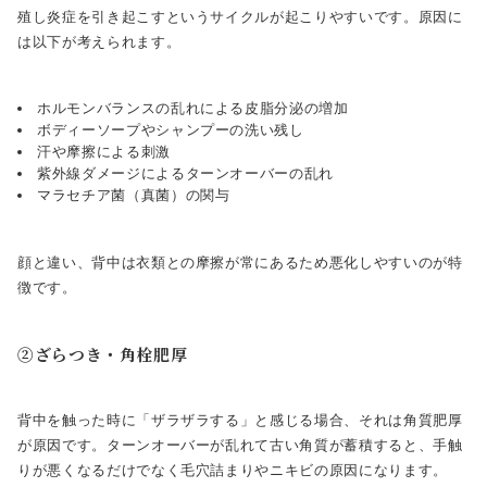
殖し炎症を引き起こすというサイクルが起こりやすいです。原因に
は以下が考えられます。
ホルモンバランスの乱れによる皮脂分泌の増加
ボディーソープやシャンプーの洗い残し
汗や摩擦による刺激
紫外線ダメージによるターンオーバーの乱れ
マラセチア菌（真菌）の関与
顔と違い、背中は衣類との摩擦が常にあるため悪化しやすいのが特
徴です。
②ざらつき・角栓肥厚
背中を触った時に「ザラザラする」と感じる場合、それは角質肥厚
が原因です。ターンオーバーが乱れて古い角質が蓄積すると、手触
りが悪くなるだけでなく毛穴詰まりやニキビの原因になります。