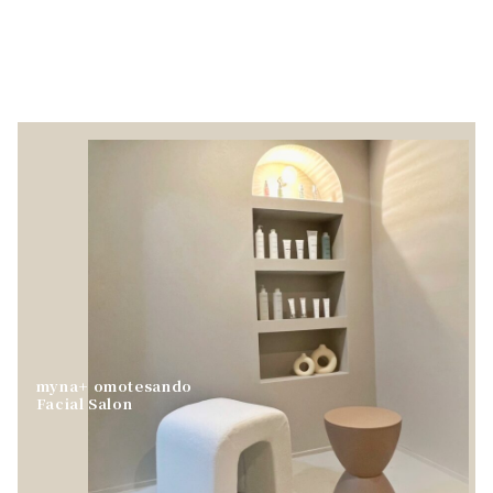
News/Blog一覧
myna+ omotesando
Facial Salon