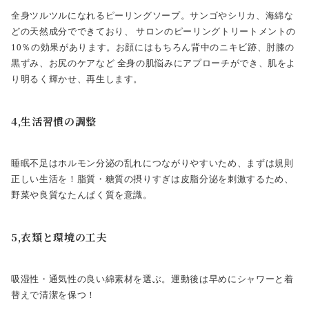
全身ツルツルになれるピーリングソープ。サンゴやシリカ、海綿な
どの天然成分でできており、 サロンのピーリングトリートメントの
10％の効果があります。お顔にはもちろん背中のニキビ跡、肘膝の
黒ずみ、お尻のケアなど 全身の肌悩みにアプローチができ、肌をよ
り明るく輝かせ、再生します。
4,生活習慣の調整
睡眠不足はホルモン分泌の乱れにつながりやすいため、まずは規則
正しい生活を！脂質・糖質の摂りすぎは皮脂分泌を刺激するため、
野菜や良質なたんぱく質を意識。
5,衣類と環境の工夫
吸湿性・通気性の良い綿素材を選ぶ。運動後は早めにシャワーと着
替えで清潔を保つ！