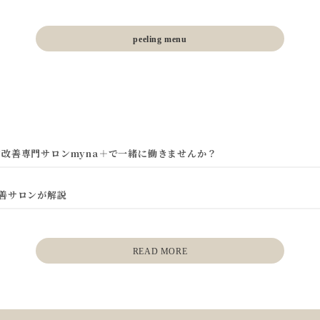
peeling menu
改善専門サロンmyna＋で一緒に働きませんか？
善サロンが解説
READ MORE