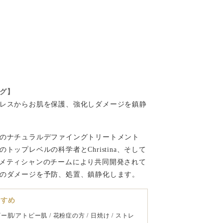
グ】
レスからお肌を保護、強化しダメージを鎮静
のナチュラルデファイングトリートメント
トップレベルの科学者とChristina、そして
かなコスメティシャンのチームにより共同開発されて
のダメージを予防、処置、鎮静化します。
すすめ
ギー肌/アトピー肌 / 花粉症の方 / 日焼け / ストレ